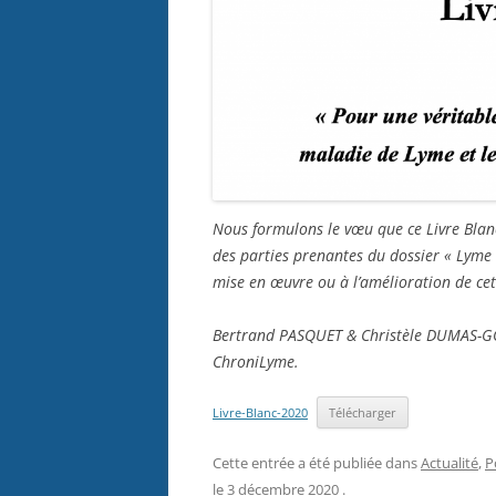
Nous formulons le vœu que ce Livre Blanc 
des parties prenantes du dossier « Lyme »
mise en œuvre ou à l’amélioration de ce
Bertrand PASQUET & Christèle DUMAS-GON
ChroniLyme.
Livre-Blanc-2020
Télécharger
Cette entrée a été publiée dans
Actualité
,
P
le
3 décembre 2020
.