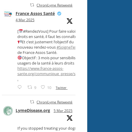
ChroniLyme Retweeté
France Assos Santé
4 Mar 2025
[
#RendezVous] Pour faire valoir ses
droits en santé, il faut les connaître !
Et c’est justement l’objectif du
nouveau rendez-vous
#SoigneTesDroits
,
de France Assos Santé.
Objectif : 3 mois pour sensibiliser les
usagers de la santé à leurs droits !
https://www.france-assos-
sante.org/communique_presse/soigne-..
.
9
10
Twitter
ChroniLyme Retweeté
LymeDisease.org
5 Mar 2025
If you stopped treating your dogs