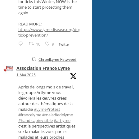
for ticks this Winter, NOW is the
time to start protecting them
again.
READ MORE:
https://www.lymedisease.org/dog-
tick-prevention/
10
9
Twitter
ChroniLyme Retweeté
Association France Lyme
1 Mai 2025
Après de longs mois de travail,
le groupe Artlyme vous
dévoilera les œuvres crées
autour des thématiques de la
maladie
#LymeProtest
#francelyme
#maladiedelyme
#handicapinvisible
#artlyme
c'est la perspectives artistiques
sur la maladie, vues par les
malades et leurs proches