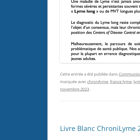
Cette entrée a été publiée dans
Communiqu
marquée avec
chronilyme
,
france lyme
,
ly
novembre 2023
.
Livre Blanc ChroniLyme 