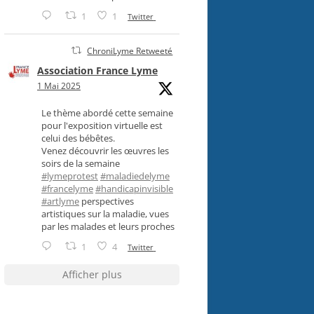
1
1
Twitter
ChroniLyme Retweeté
Association France Lyme
1 Mai 2025
Le thème abordé cette semaine
pour l'exposition virtuelle est
celui des bébêtes.
Venez découvrir les œuvres les
soirs de la semaine
#lymeprotest
#maladiedelyme
#francelyme
#handicapinvisible
#artlyme
perspectives
artistiques sur la maladie, vues
par les malades et leurs proches
1
4
Twitter
Afficher plus