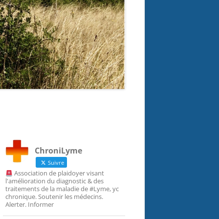
ChroniLyme
Suivre
Association de plaidoyer visant
l'amélioration du diagnostic & des
traitements de la maladie de #Lyme, yc
chronique. Soutenir les médecins.
Alerter. Informer