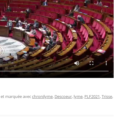
, et marquée avec
chronilyme
,
Descoeur
,
lyme
,
PLF2021
,
Trisse
,