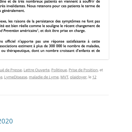
é de Presse
,
Lettre Ouverte
,
Politique
,
Prise de Position
, et
me
,
LymeDisease
,
maladie de Lyme
,
MVT
,
plaidoyer
, le
12
2020