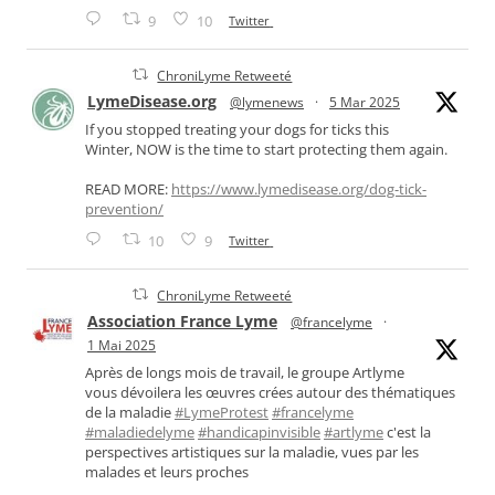
9
10
Twitter
ChroniLyme Retweeté
LymeDisease.org
@lymenews
·
5 Mar 2025
If you stopped treating your dogs for ticks this
Winter, NOW is the time to start protecting them again.
READ MORE:
https://www.lymedisease.org/dog-tick-
prevention/
10
9
Twitter
ChroniLyme Retweeté
Association France Lyme
@francelyme
·
1 Mai 2025
Après de longs mois de travail, le groupe Artlyme
vous dévoilera les œuvres crées autour des thématiques
de la maladie
#LymeProtest
#francelyme
#maladiedelyme
#handicapinvisible
#artlyme
c'est la
perspectives artistiques sur la maladie, vues par les
malades et leurs proches