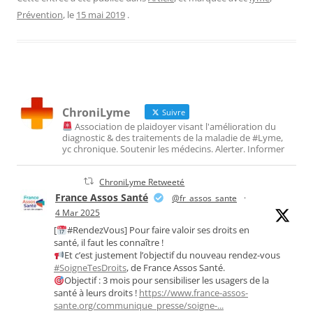
Prévention
, le
15 mai 2019
.
ChroniLyme
Suivre
Association de plaidoyer visant l'amélioration du
diagnostic & des traitements de la maladie de #Lyme,
yc chronique. Soutenir les médecins. Alerter. Informer
ChroniLyme Retweeté
France Assos Santé
@fr_assos_sante
·
4 Mar 2025
[
#RendezVous] Pour faire valoir ses droits en
santé, il faut les connaître !
Et c’est justement l’objectif du nouveau rendez-vous
#SoigneTesDroits
, de France Assos Santé.
Objectif : 3 mois pour sensibiliser les usagers de la
santé à leurs droits !
https://www.france-assos-
sante.org/communique_presse/soigne-...