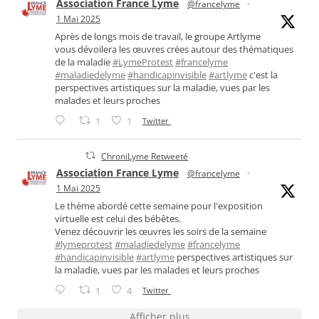
Association France Lyme
@francelyme
·
1 Mai 2025
Après de longs mois de travail, le groupe Artlyme
vous dévoilera les œuvres crées autour des thématiques
de la maladie
#LymeProtest
#francelyme
#maladiedelyme
#handicapinvisible
#artlyme
c'est la
perspectives artistiques sur la maladie, vues par les
malades et leurs proches
1
1
Twitter
ChroniLyme Retweeté
Association France Lyme
@francelyme
·
1 Mai 2025
Le thème abordé cette semaine pour l'exposition
virtuelle est celui des bébêtes.
Venez découvrir les œuvres les soirs de la semaine
#lymeprotest
#maladiedelyme
#francelyme
#handicapinvisible
#artlyme
perspectives artistiques sur
la maladie, vues par les malades et leurs proches
1
4
Twitter
Afficher plus