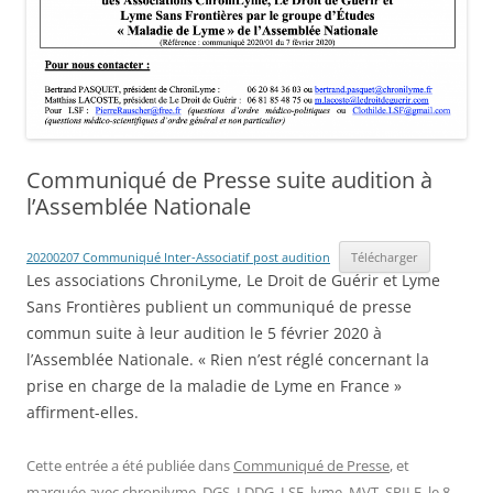
Communiqué de Presse suite audition à
l’Assemblée Nationale
20200207 Communiqué Inter-Associatif post audition
Télécharger
Les associations ChroniLyme, Le Droit de Guérir et Lyme
Sans Frontières publient un communiqué de presse
commun suite à leur audition le 5 février 2020 à
l’Assemblée Nationale. « Rien n’est réglé concernant la
prise en charge de la maladie de Lyme en France »
affirment-elles.
Cette entrée a été publiée dans
Communiqué de Presse
, et
marquée avec
chronilyme
,
DGS
,
LDDG
,
LSF
,
lyme
,
MVT
,
SPILF
, le
8