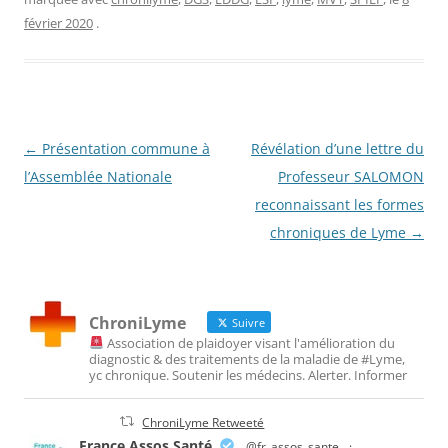
février 2020
.
Navigation
←
Présentation commune à
Révélation d’une lettre du
des
l’Assemblée Nationale
Professeur SALOMON
articles
reconnaissant les formes
chroniques de Lyme
→
ChroniLyme
Suivre
Association de plaidoyer visant l'amélioration du
diagnostic & des traitements de la maladie de #Lyme,
yc chronique. Soutenir les médecins. Alerter. Informer
ChroniLyme Retweeté
France Assos Santé
@fr_assos_sante
·