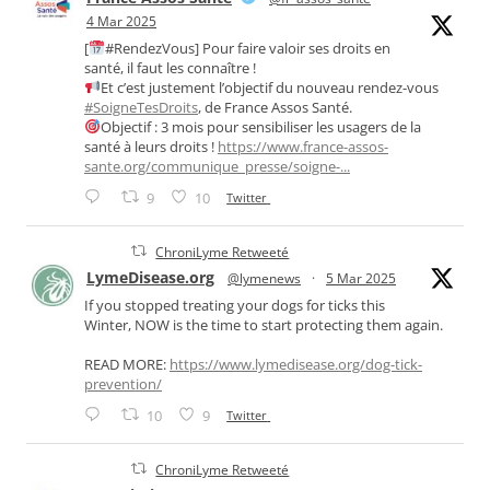
4 Mar 2025
[
#RendezVous] Pour faire valoir ses droits en
santé, il faut les connaître !
Et c’est justement l’objectif du nouveau rendez-vous
#SoigneTesDroits
, de France Assos Santé.
Objectif : 3 mois pour sensibiliser les usagers de la
santé à leurs droits !
https://www.france-assos-
sante.org/communique_presse/soigne-...
9
10
Twitter
ChroniLyme Retweeté
LymeDisease.org
@lymenews
·
5 Mar 2025
If you stopped treating your dogs for ticks this
Winter, NOW is the time to start protecting them again.
READ MORE:
https://www.lymedisease.org/dog-tick-
prevention/
10
9
Twitter
ChroniLyme Retweeté