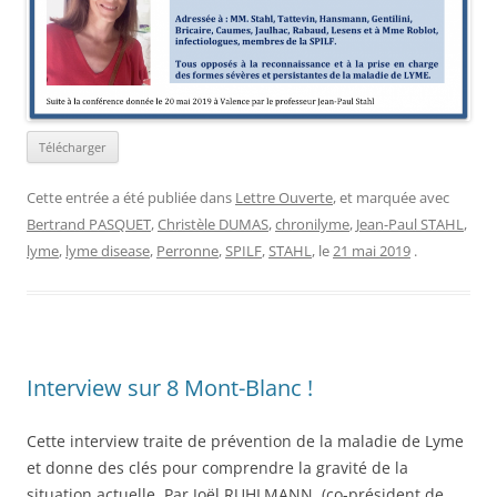
Télécharger
Cette entrée a été publiée dans
Lettre Ouverte
, et marquée avec
Bertrand PASQUET
,
Christèle DUMAS
,
chronilyme
,
Jean-Paul STAHL
,
lyme
,
lyme disease
,
Perronne
,
SPILF
,
STAHL
, le
21 mai 2019
.
Interview sur 8 Mont-Blanc !
Cette interview traite de prévention de la maladie de Lyme
et donne des clés pour comprendre la gravité de la
situation actuelle. Par Joël RUHLMANN, (co-président de