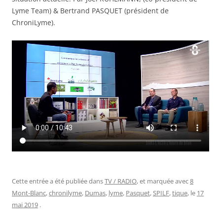
Lyme Team) & Bertrand PASQUET (président de
ChroniLyme).
Cette entrée a été publiée dans
TV / RADIO
, et marquée avec
8
Mont-Blanc
,
chronilyme
,
Dumas
,
lyme
,
Pasquet
,
SPILF
,
tique
, le
17
mai 2019
.