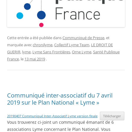
Cette entrée a été publiée dans
Communiqué de Presse
, et
marquée avec
chronilyme
,
Collectif Lyme Team
,
LE DROIT DE
GUERIR
,
lyme
,
Lyme Sans Frontières
,
Orne Lyme
,
Santé Publique
France
, le
13 mai 2019
.
Communiqué inter-associatif du 7 avril
2019 sur le Plan National « Lyme »
20190407 Communiqué Inter-Associatif Lyme version finale
Télécharger
Vous trouverez ci-joint un communiqué émanant de 6
associations Lyme concernant le Plan National. Vous