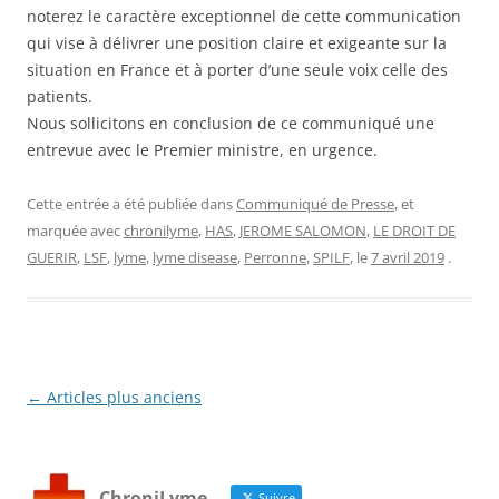
noterez le caractère exceptionnel de cette communication
qui vise à délivrer une position claire et exigeante sur la
situation en France et à porter d’une seule voix celle des
patients.
Nous sollicitons en conclusion de ce communiqué une
entrevue avec le Premier ministre, en urgence.
Cette entrée a été publiée dans
Communiqué de Presse
, et
marquée avec
chronilyme
,
HAS
,
JEROME SALOMON
,
LE DROIT DE
GUERIR
,
LSF
,
lyme
,
lyme disease
,
Perronne
,
SPILF
, le
7 avril 2019
.
Navigation
←
Articles plus anciens
des
articles
ChroniLyme
Suivre