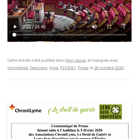
Cette entrée a été publiée dans
Non classé
, et marquée avec
chronilyme
,
Descoeur
,
lyme
,
PLF2021
,
Trisse
, le
28 octobre 2020
.