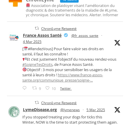
Association de plaidoyer visant l'amélioration du
diagnostic & des traitements de la maladie de #Lyme,
yc chronique. Soutenir les médecins. Alerter. Informer
ChroniLyme Retweeté
France Assos Santé
@fr_assos_sante
·
4 Mar 2025
[
#RendezVous] Pour faire valoir ses droits en
santé, il faut les connaître !
Et c’est justement l’objectif du nouveau rendez-vous
#SoigneTesDroits
, de France Assos Santé.
Objectif : 3 mois pour sensibiliser les usagers de la
santé à leurs droits !
https://www.france-assos-
sante.org/communique_presse/soigne-...
9
10
Twitter
ChroniLyme Retweeté
LymeDisease.org
@lymenews
·
5 Mar 2025
If you stopped treating your dogs for ticks this
Winter, NOW is the time to start protecting them again.