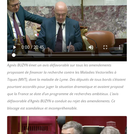
Agnès BUZYN émet un avis défavorable sur tous les amendements
proposant de financer la recherche contre les Maladies Vectorielles à
Tiques (MVT), dont la maladie de Lyme. Des députés de tous bords s’étaient
pourtant accordés pour juger la situation dramatique et avaient proposé
que la France se dote d’un programme de recherches ambitieux. L’avis
défavorable d’Agnès BUZYN a conduit au rejet des amendements. Ce
blocage est scandaleux et incompréhensible.