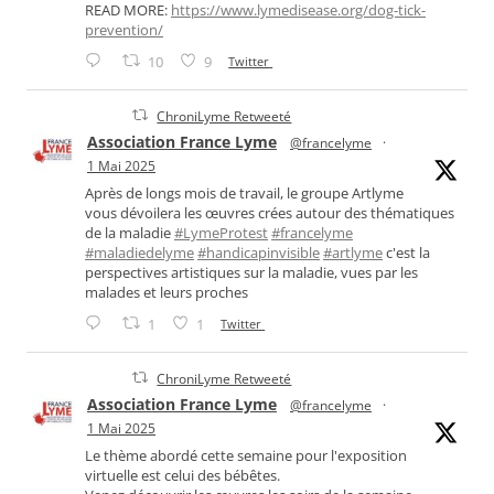
READ MORE:
https://www.lymedisease.org/dog-tick-
prevention/
10
9
Twitter
ChroniLyme Retweeté
Association France Lyme
@francelyme
·
1 Mai 2025
Après de longs mois de travail, le groupe Artlyme
vous dévoilera les œuvres crées autour des thématiques
de la maladie
#LymeProtest
#francelyme
#maladiedelyme
#handicapinvisible
#artlyme
c'est la
perspectives artistiques sur la maladie, vues par les
malades et leurs proches
1
1
Twitter
ChroniLyme Retweeté
Association France Lyme
@francelyme
·
1 Mai 2025
Le thème abordé cette semaine pour l'exposition
virtuelle est celui des bébêtes.