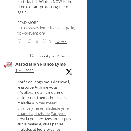
for ticks this Winter, NOW is the
time to start protecting them
again.
READ MORE:
https://www.lymedisease.org/dog-
tick-prevention/
10
9
Twitter
ChroniLyme Retweeté
Association France Lyme
1 Mai 2025
Après de longs mois de travail,
le groupe Artlyme vous
dévoilera les œuvres crées
autour des thématiques de la
maladie
#LymeProtest
#francelyme
#maladiedelyme
#handicapinvisible
#artlyme
c'est la perspectives artistiques
sur la maladie, vues par les
malades et leurs proches