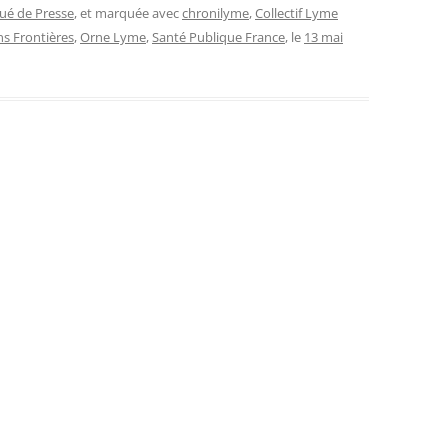
é de Presse
, et marquée avec
chronilyme
,
Collectif Lyme
s Frontières
,
Orne Lyme
,
Santé Publique France
, le
13 mai