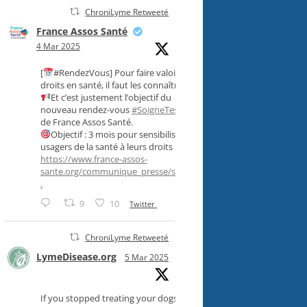
ChroniLyme Retweeté
France Assos Santé
4 Mar 2025
[
#RendezVous] Pour faire valoir ses
droits en santé, il faut les connaître !
Et c’est justement l’objectif du
nouveau rendez-vous
#SoigneTesDroits
,
de France Assos Santé.
Objectif : 3 mois pour sensibiliser les
usagers de la santé à leurs droits !
https://www.france-assos-
sante.org/communique_presse/soigne-..
.
9
10
Twitter
ChroniLyme Retweeté
LymeDisease.org
5 Mar 2025
If you stopped treating your dogs