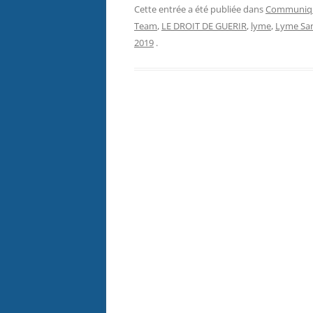
Cette entrée a été publiée dans
Communiqu
Team
,
LE DROIT DE GUERIR
,
lyme
,
Lyme San
2019
.