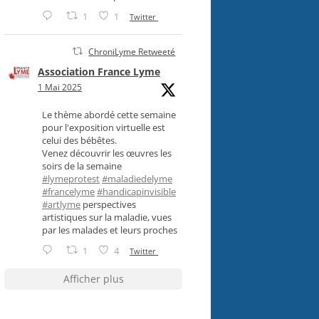
1
1
Twitter
ChroniLyme Retweeté
Association France Lyme
1 Mai 2025
Le thème abordé cette semaine
pour l'exposition virtuelle est
celui des bébêtes.
Venez découvrir les œuvres les
soirs de la semaine
#lymeprotest
#maladiedelyme
#francelyme
#handicapinvisible
#artlyme
perspectives
artistiques sur la maladie, vues
par les malades et leurs proches
1
4
Twitter
Afficher plus