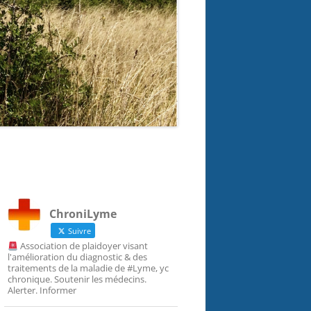
ChroniLyme
Suivre
Association de plaidoyer visant
l'amélioration du diagnostic & des
traitements de la maladie de #Lyme, yc
chronique. Soutenir les médecins.
Alerter. Informer