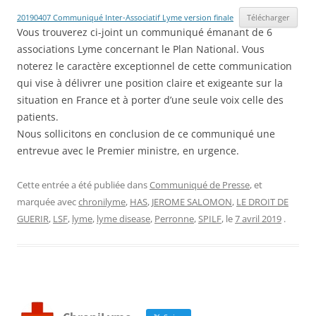
20190407 Communiqué Inter-Associatif Lyme version finale
Télécharger
Vous trouverez ci-joint un communiqué émanant de 6
associations Lyme concernant le Plan National. Vous
noterez le caractère exceptionnel de cette communication
qui vise à délivrer une position claire et exigeante sur la
situation en France et à porter d’une seule voix celle des
patients.
Nous sollicitons en conclusion de ce communiqué une
entrevue avec le Premier ministre, en urgence.
Cette entrée a été publiée dans
Communiqué de Presse
, et
marquée avec
chronilyme
,
HAS
,
JEROME SALOMON
,
LE DROIT DE
GUERIR
,
LSF
,
lyme
,
lyme disease
,
Perronne
,
SPILF
, le
7 avril 2019
.