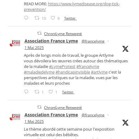
READ MORE:
https://www.lymedisease.org/dog-tick-
prevention/
10
9
Twitter
ChroniLyme Retweeté
Association France Lyme
@francelyme
·
1 Mai 2025
Après de longs mois de travail, le groupe Artlyme
vous dévoilera les œuvres crées autour des thématiques
de la maladie
#LymeProtest
#francelyme
#maladiedelyme
#handicapinvisible
#artlyme
c'est la
perspectives artistiques sur la maladie, vues par les
malades et leurs proches
1
1
Twitter
ChroniLyme Retweeté
Association France Lyme
@francelyme
·
1 Mai 2025
Le thème abordé cette semaine pour l'exposition
virtuelle est celui des bébêtes.