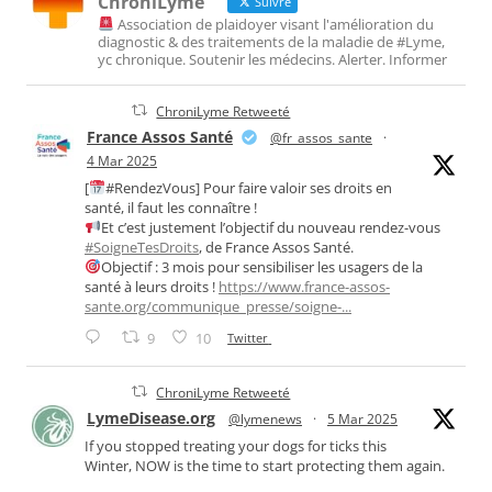
ChroniLyme
Suivre
Association de plaidoyer visant l'amélioration du
diagnostic & des traitements de la maladie de #Lyme,
yc chronique. Soutenir les médecins. Alerter. Informer
ChroniLyme Retweeté
France Assos Santé
@fr_assos_sante
·
4 Mar 2025
[
#RendezVous] Pour faire valoir ses droits en
santé, il faut les connaître !
Et c’est justement l’objectif du nouveau rendez-vous
#SoigneTesDroits
, de France Assos Santé.
Objectif : 3 mois pour sensibiliser les usagers de la
santé à leurs droits !
https://www.france-assos-
sante.org/communique_presse/soigne-...
9
10
Twitter
ChroniLyme Retweeté
LymeDisease.org
@lymenews
·
5 Mar 2025
If you stopped treating your dogs for ticks this
Winter, NOW is the time to start protecting them again.