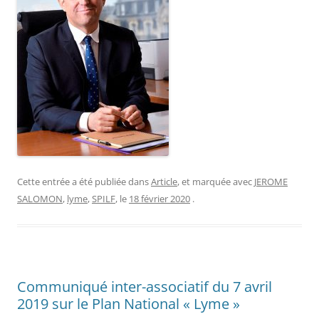
Cette entrée a été publiée dans
Article
, et marquée avec
JEROME
SALOMON
,
lyme
,
SPILF
, le
18 février 2020
.
Communiqué inter-associatif du 7 avril
2019 sur le Plan National « Lyme »