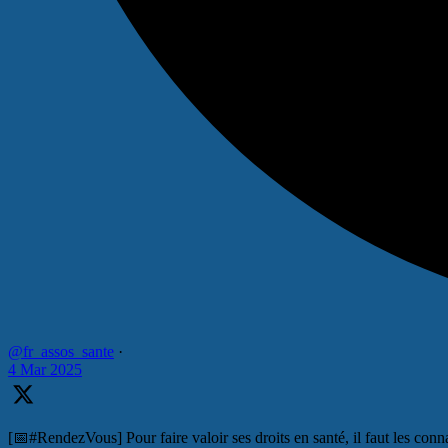
@fr_assos_sante
·
4 Mar 2025
[📅#RendezVous] Pour faire valoir ses droits en santé, il faut les conna