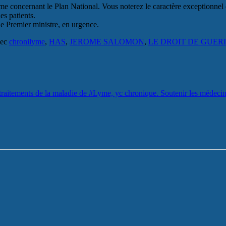
concernant le Plan National. Vous noterez le caractère exceptionnel de
es patients.
e Premier ministre, en urgence.
vec
chronilyme
,
HAS
,
JEROME SALOMON
,
LE DROIT DE GUER
 traitements de la maladie de #Lyme, yc chronique. Soutenir les médecin