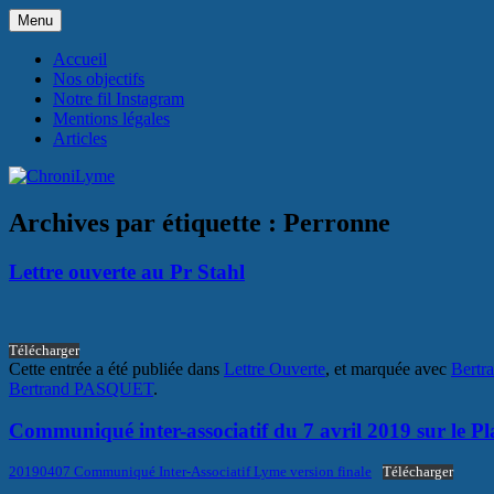
Aller
Menu
au
Association de plaidoyer visant l'améliorat
ChroniLyme
contenu
Accueil
tiques et plus généralement des crypto-infe
Nos objectifs
Notre fil Instagram
Mentions légales
Articles
Archives par étiquette :
Perronne
Lettre ouverte au Pr Stahl
Télécharger
Cette entrée a été publiée dans
Lettre Ouverte
, et marquée avec
Bert
Bertrand PASQUET
.
Communiqué inter-associatif du 7 avril 2019 sur le P
20190407 Communiqué Inter-Associatif Lyme version finale
Télécharger