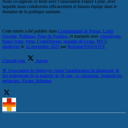
Nous co-signons ce texte avec l’association France Lyme, avec
laquelle nous collaborons efficacement et faisons équipe dans le
domaine de la politique sanitaire.
Cette entrée a été publiée dans
Communiqué de Presse
,
Lettre
Ouverte
,
Politique
,
Prise de Position
, et marquée avec
chronilyme
,
france lyme
,
lyme
,
LymeDisease
,
maladie de Lyme
,
MVT
,
plaidoyer
, le
12 novembre 2023
par
Bertrand PASQUET
.
ChroniLyme
Suivre
🚨 Association de plaidoyer visant l'amélioration du diagnostic &
des traitements de la maladie de #Lyme, yc chronique. Soutenir les
médecins. Alerter. Informer