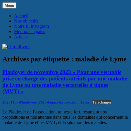
Aller
Menu
au
Association de plaidoyer visant
ChroniLyme
contenu
Accueil
l'amélioration du diagnostic et des
Nos objectifs
Notre fil Instagram
traitements de la maladie de #Lyme, des
Mentions légales
maladies vectorielles à tiques et plus
Articles
généralement des crypto-infections.
Archives par étiquette :
maladie de Lyme
Plaidoyer de novembre 2023 « Pour une véritable
prise en charge des patients atteints par une maladie
de Lyme ou une maladie vectorielles à tiques
(MVT) »
20231107-Plaidoyer-LYME-France-Lyme-ChroniLyme
Télécharger
Le Plaidoyer de l’association, un texte fort, résumant nos
propositions et nos attentes dans tous les domaines qui concernent la
maladie de Lyme et les MVT, et la situation des malades.