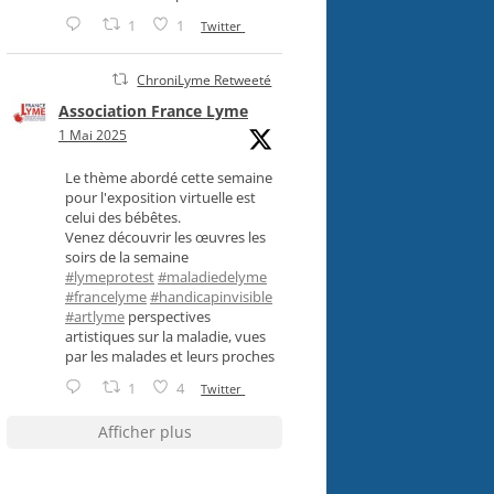
1
1
Twitter
ChroniLyme Retweeté
Association France Lyme
1 Mai 2025
Le thème abordé cette semaine
pour l'exposition virtuelle est
celui des bébêtes.
Venez découvrir les œuvres les
soirs de la semaine
#lymeprotest
#maladiedelyme
#francelyme
#handicapinvisible
#artlyme
perspectives
artistiques sur la maladie, vues
par les malades et leurs proches
1
4
Twitter
Afficher plus