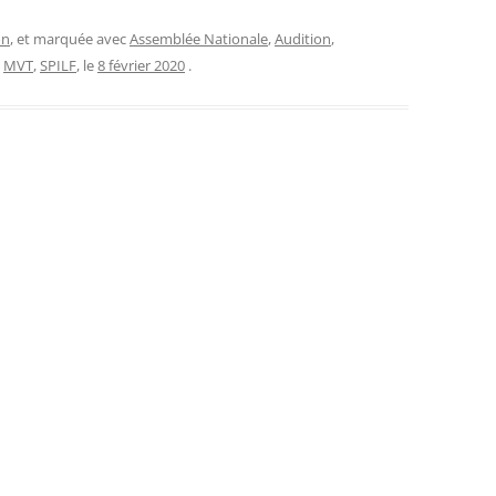
on
, et marquée avec
Assemblée Nationale
,
Audition
,
,
MVT
,
SPILF
, le
8 février 2020
.