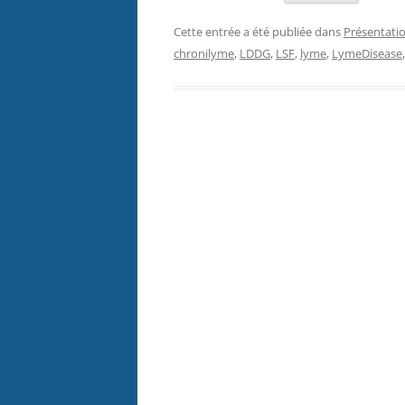
Cette entrée a été publiée dans
Présentati
chronilyme
,
LDDG
,
LSF
,
lyme
,
LymeDisease