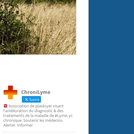
ChroniLyme
Suivre
Association de plaidoyer visant
l'amélioration du diagnostic & des
traitements de la maladie de #Lyme, yc
chronique. Soutenir les médecins.
Alerter. Informer