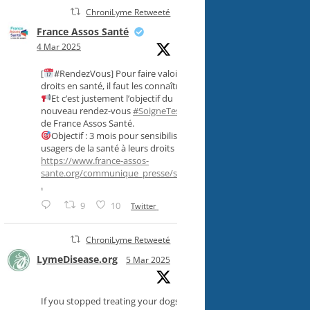
ChroniLyme Retweeté
France Assos Santé
4 Mar 2025
[
#RendezVous] Pour faire valoir ses
droits en santé, il faut les connaître !
Et c’est justement l’objectif du
nouveau rendez-vous
#SoigneTesDroits
,
de France Assos Santé.
Objectif : 3 mois pour sensibiliser les
usagers de la santé à leurs droits !
https://www.france-assos-
sante.org/communique_presse/soigne-..
.
9
10
Twitter
ChroniLyme Retweeté
LymeDisease.org
5 Mar 2025
If you stopped treating your dogs