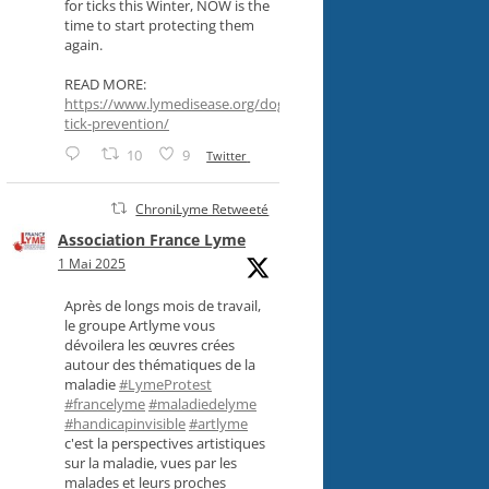
for ticks this Winter, NOW is the
time to start protecting them
again.
READ MORE:
https://www.lymedisease.org/dog-
tick-prevention/
10
9
Twitter
ChroniLyme Retweeté
Association France Lyme
1 Mai 2025
Après de longs mois de travail,
le groupe Artlyme vous
dévoilera les œuvres crées
autour des thématiques de la
maladie
#LymeProtest
#francelyme
#maladiedelyme
#handicapinvisible
#artlyme
c'est la perspectives artistiques
sur la maladie, vues par les
malades et leurs proches