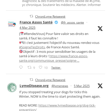
diagnostic & des traitements de la maladie de #Lyme,
yc chronique. Soutenir les médecins. Alerter. Informer
ChroniLyme Retweeté
France Assos Santé
@fr_assos_sante
·
4 Mar 2025
[
#RendezVous] Pour faire valoir ses droits en
santé, il faut les connaître !
Et c’est justement l’objectif du nouveau rendez-vous
#SoigneTesDroits
, de France Assos Santé.
Objectif : 3 mois pour sensibiliser les usagers de la
santé à leurs droits !
https://www.france-assos-
sante.org/communique_presse/soigne-...
9
10
Twitter
ChroniLyme Retweeté
LymeDisease.org
@lymenews
·
5 Mar 2025
If you stopped treating your dogs for ticks this
Winter, NOW is the time to start protecting them again.
READ MORE:
https://www.lymedisease.org/dog-tick-
prevention/