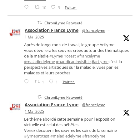
10
9
Twitter
ChroniLyme Retweeté
Association France Lyme
@francelyme
·
1 Mai 2025
Après de longs mois de travail, le groupe Artlyme
vous dévoilera les œuvres crées autour des thématiques
de la maladie
#LymeProtest
#francelyme
#maladiedelyme
#handicapinvisible
#artlyme
c'est la
perspectives artistiques sur la maladie, vues par les
malades et leurs proches
1
1
Twitter
ChroniLyme Retweeté
Association France Lyme
@francelyme
·
1 Mai 2025
Le thème abordé cette semaine pour l'exposition
virtuelle est celui des bébêtes.
Venez découvrir les œuvres les soirs de la semaine
#lymeprotest
#maladiedelyme
#francelyme