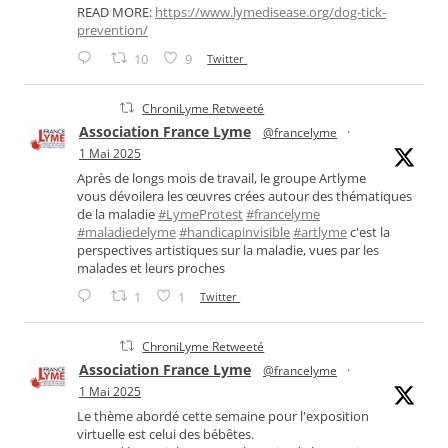
READ MORE:
https://www.lymedisease.org/dog-tick-
prevention/
10
9
Twitter
ChroniLyme Retweeté
Association France Lyme
@francelyme
·
1 Mai 2025
Après de longs mois de travail, le groupe Artlyme
vous dévoilera les œuvres crées autour des thématiques
de la maladie
#LymeProtest
#francelyme
#maladiedelyme
#handicapinvisible
#artlyme
c'est la
perspectives artistiques sur la maladie, vues par les
malades et leurs proches
1
1
Twitter
ChroniLyme Retweeté
Association France Lyme
@francelyme
·
1 Mai 2025
Le thème abordé cette semaine pour l'exposition
virtuelle est celui des bébêtes.