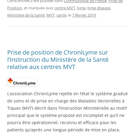
Cette entrée a été publiée dans
Communiqué de Presse
,
Prise de
Position
, et marquée avec
centre MVT
,
lyme
,
lyme disease
,
Ministère de la Santé
,
MVT
,
santé
, le
7 février 2019
.
Prise de position de ChroniLyme sur
l’Instruction du Ministère de la Santé
relative aux centres MVT
L’association ChroniLyme rejette en l’état le système gradué
de soins et de prise en charge des Maladies Vectorielles à
Tiques (MVT) décrit dans l’Instruction Ministérielle au motif
principal que le système proposé est incomplet et qu’il ne
pourra être opérationnel, reconnu et efficace pour les
patients qu’après une longue période de mise en place,