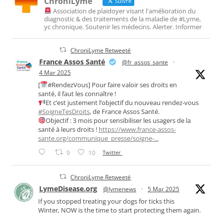
ChroniLyme
Suivre
Association de plaidoyer visant l'amélioration du
diagnostic & des traitements de la maladie de #Lyme,
yc chronique. Soutenir les médecins. Alerter. Informer
ChroniLyme Retweeté
France Assos Santé
@fr_assos_sante
·
4 Mar 2025
[
#RendezVous] Pour faire valoir ses droits en
santé, il faut les connaître !
Et c’est justement l’objectif du nouveau rendez-vous
#SoigneTesDroits
, de France Assos Santé.
Objectif : 3 mois pour sensibiliser les usagers de la
santé à leurs droits !
https://www.france-assos-
sante.org/communique_presse/soigne-...
9
10
Twitter
ChroniLyme Retweeté
LymeDisease.org
@lymenews
·
5 Mar 2025
If you stopped treating your dogs for ticks this
Winter, NOW is the time to start protecting them again.