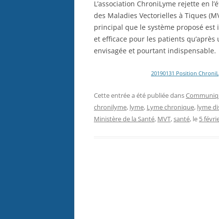
L’association ChroniLyme rejette en l’
des Maladies Vectorielles à Tiques (MVT
principal que le système proposé est 
et efficace pour les patients qu’aprè
envisagée et pourtant indispensable.
20190131 Position Chroni
Cette entrée a été publiée dans
Communiqu
chronilyme
,
lyme
,
Lyme chronique
,
lyme di
Ministère de la Santé
,
MVT
,
santé
, le
5 févri