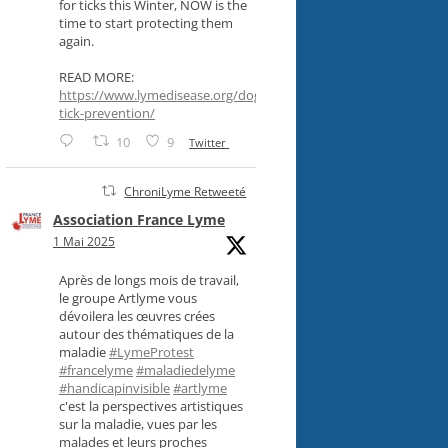
for ticks this Winter, NOW is the
time to start protecting them
again.
READ MORE:
https://www.lymedisease.org/dog-
tick-prevention/
10
9
Twitter
ChroniLyme Retweeté
Association France Lyme
1 Mai 2025
Après de longs mois de travail,
le groupe Artlyme vous
dévoilera les œuvres crées
autour des thématiques de la
maladie
#LymeProtest
#francelyme
#maladiedelyme
#handicapinvisible
#artlyme
c'est la perspectives artistiques
sur la maladie, vues par les
malades et leurs proches