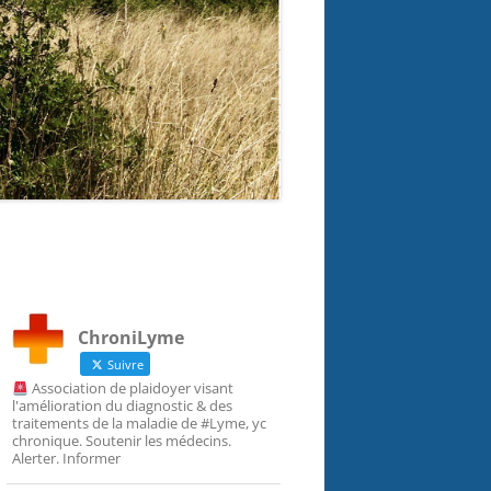
ChroniLyme
Suivre
Association de plaidoyer visant
l'amélioration du diagnostic & des
traitements de la maladie de #Lyme, yc
chronique. Soutenir les médecins.
Alerter. Informer