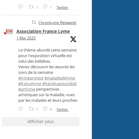
1
1
Twitter
ChroniLyme Retweeté
Association France Lyme
1 Mai 2025
Le thème abordé cette semaine
pour l'exposition virtuelle est
celui des bébêtes.
Venez découvrir les œuvres les
soirs de la semaine
#lymeprotest
#maladiedelyme
#francelyme
#handicapinvisible
#artlyme
perspectives
artistiques sur la maladie, vues
par les malades et leurs proches
1
4
Twitter
Afficher plus