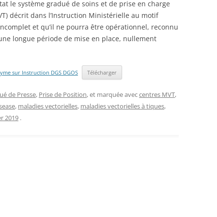
état le système gradué de soins et de prise en charge
) décrit dans l’Instruction Ministérielle au motif
incomplet et qu’il ne pourra être opérationnel, reconnu
s une longue période de mise en place, nullement
Lyme sur Instruction DGS DGOS
Télécharger
é de Presse
,
Prise de Position
, et marquée avec
centres MVT
,
sease
,
maladies vectorielles
,
maladies vectorielles à tiques
,
er 2019
.