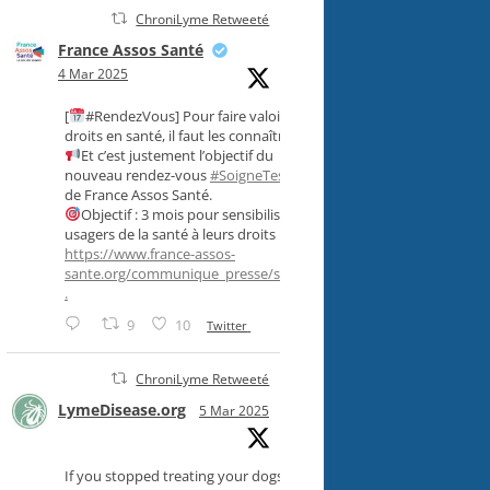
ChroniLyme Retweeté
France Assos Santé
4 Mar 2025
[
#RendezVous] Pour faire valoir ses
droits en santé, il faut les connaître !
Et c’est justement l’objectif du
nouveau rendez-vous
#SoigneTesDroits
,
de France Assos Santé.
Objectif : 3 mois pour sensibiliser les
usagers de la santé à leurs droits !
https://www.france-assos-
sante.org/communique_presse/soigne-..
.
9
10
Twitter
ChroniLyme Retweeté
LymeDisease.org
5 Mar 2025
If you stopped treating your dogs