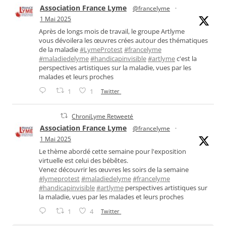
Association France Lyme
@francelyme
·
1 Mai 2025
Après de longs mois de travail, le groupe Artlyme
vous dévoilera les œuvres crées autour des thématiques
de la maladie
#LymeProtest
#francelyme
#maladiedelyme
#handicapinvisible
#artlyme
c'est la
perspectives artistiques sur la maladie, vues par les
malades et leurs proches
1
1
Twitter
ChroniLyme Retweeté
Association France Lyme
@francelyme
·
1 Mai 2025
Le thème abordé cette semaine pour l'exposition
virtuelle est celui des bébêtes.
Venez découvrir les œuvres les soirs de la semaine
#lymeprotest
#maladiedelyme
#francelyme
#handicapinvisible
#artlyme
perspectives artistiques sur
la maladie, vues par les malades et leurs proches
1
4
Twitter