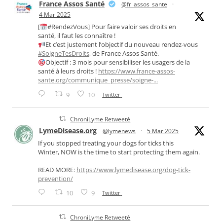
France Assos Santé
@fr_assos_sante
·
4 Mar 2025
[
#RendezVous] Pour faire valoir ses droits en
santé, il faut les connaître !
Et c’est justement l’objectif du nouveau rendez-vous
#SoigneTesDroits
, de France Assos Santé.
Objectif : 3 mois pour sensibiliser les usagers de la
santé à leurs droits !
https://www.france-assos-
sante.org/communique_presse/soigne-...
9
10
Twitter
ChroniLyme Retweeté
LymeDisease.org
@lymenews
·
5 Mar 2025
If you stopped treating your dogs for ticks this
Winter, NOW is the time to start protecting them again.
READ MORE:
https://www.lymedisease.org/dog-tick-
prevention/
10
9
Twitter
ChroniLyme Retweeté