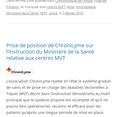
Cette entrée a été publiée dans
Communiqué de Presse
,
Prise de
Position
, et marquée avec
centre MVT
,
lyme
,
lyme disease
,
Ministère de la Santé
,
MVT
,
santé
, le
7 février 2019
.
Prise de position de ChroniLyme sur
l’Instruction du Ministère de la Santé
relative aux centres MVT
L’association ChroniLyme rejette en l’état le système gradué
de soins et de prise en charge des Maladies Vectorielles à
Tiques (MVT) décrit dans l’Instruction Ministérielle au motif
principal que le système proposé est incomplet et qu’il ne
pourra être opérationnel, reconnu et efficace pour les
patients qu’après une longue période de mise en place,