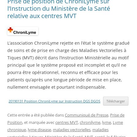
Prise de position de ChroniLyme sur
l’Instruction du Ministère de la Santé
relative aux centres MVT
L’association ChroniLyme rejette en l’état le système gradué
de soins et de prise en charge des Maladies Vectorielles à
Tiques (MVT) décrit dans l’Instruction Ministérielle au motif
principal que le système proposé est incomplet et qu’il ne
pourra être opérationnel, reconnu et efficace pour les
patients qu’après une longue période de mise en place,
nullement envisagée et pourtant indispensable.
20190131 Position ChroniLyme sur Instruction DGS DGOS
Télécharger
Cette entrée a été publiée dans
Communiqué de Presse
,
Prise de
Position
, et marquée avec
centres MVT
,
chronilyme
,
lyme
,
Lyme
chronique
,
lyme disease
,
maladies vectorielles
,
maladies
vectorielles à tiques
,
Ministère de la Santé
,
MVT
,
santé
, le
5 février