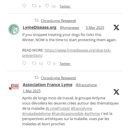
9
10
Twitter
ChroniLyme Retweeté
LymeDisease.org
@lymenews
·
5 Mar 2025
If you stopped treating your dogs for ticks this
Winter, NOW is the time to start protecting them again.
READ MORE:
https://www.lymedisease.org/dog-tick-
prevention/
10
9
Twitter
ChroniLyme Retweeté
Association France Lyme
@francelyme
·
1 Mai 2025
Après de longs mois de travail, le groupe Artlyme
vous dévoilera les œuvres crées autour des thématiques
de la maladie
#LymeProtest
#francelyme
#maladiedelyme
#handicapinvisible
#artlyme
c'est la
perspectives artistiques sur la maladie, vues par les
malades et leurs proches