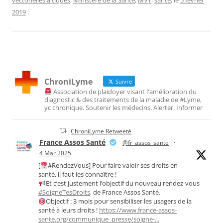
2019
.
ChroniLyme
Suivre
Association de plaidoyer visant l'amélioration du
diagnostic & des traitements de la maladie de #Lyme,
yc chronique. Soutenir les médecins. Alerter. Informer
ChroniLyme Retweeté
France Assos Santé
@fr_assos_sante
·
4 Mar 2025
[
#RendezVous] Pour faire valoir ses droits en
santé, il faut les connaître !
Et c’est justement l’objectif du nouveau rendez-vous
#SoigneTesDroits
, de France Assos Santé.
Objectif : 3 mois pour sensibiliser les usagers de la
santé à leurs droits !
https://www.france-assos-
sante.org/communique_presse/soigne-...