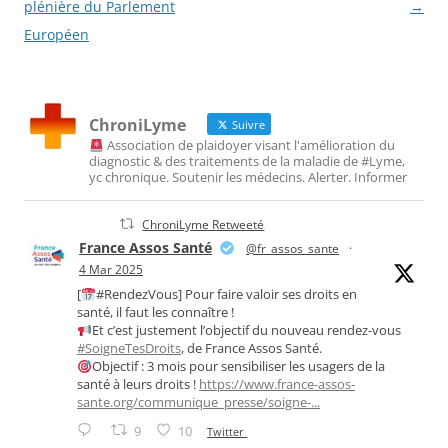
articles
plénière du Parlement
→
Européen
ChroniLyme
Suivre
Association de plaidoyer visant l'amélioration du
diagnostic & des traitements de la maladie de #Lyme,
yc chronique. Soutenir les médecins. Alerter. Informer
ChroniLyme Retweeté
France Assos Santé
@fr_assos_sante
·
4 Mar 2025
[
#RendezVous] Pour faire valoir ses droits en
santé, il faut les connaître !
Et c’est justement l’objectif du nouveau rendez-vous
#SoigneTesDroits
, de France Assos Santé.
Objectif : 3 mois pour sensibiliser les usagers de la
santé à leurs droits !
https://www.france-assos-
sante.org/communique_presse/soigne-...
9
10
Twitter