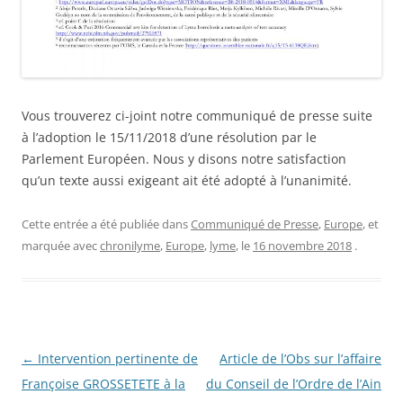
Vous trouverez ci-joint notre communiqué de presse suite
à l’adoption le 15/11/2018 d’une résolution par le
Parlement Européen. Nous y disons notre satisfaction
qu’un texte aussi exigeant ait été adopté à l’unanimité.
Cette entrée a été publiée dans
Communiqué de Presse
,
Europe
, et
marquée avec
chronilyme
,
Europe
,
lyme
, le
16 novembre 2018
.
Navigation
←
Intervention pertinente de
Article de l’Obs sur l’affaire
des
Françoise GROSSETETE à la
du Conseil de l’Ordre de l’Ain