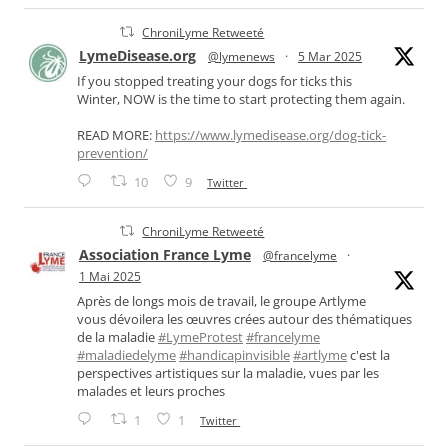
ChroniLyme Retweeté
LymeDisease.org
@lymenews
·
5 Mar 2025
If you stopped treating your dogs for ticks this
Winter, NOW is the time to start protecting them again.
READ MORE:
https://www.lymedisease.org/dog-tick-
prevention/
10
9
Twitter
ChroniLyme Retweeté
Association France Lyme
@francelyme
·
1 Mai 2025
Après de longs mois de travail, le groupe Artlyme
vous dévoilera les œuvres crées autour des thématiques
de la maladie
#LymeProtest
#francelyme
#maladiedelyme
#handicapinvisible
#artlyme
c'est la
perspectives artistiques sur la maladie, vues par les
malades et leurs proches
1
1
Twitter