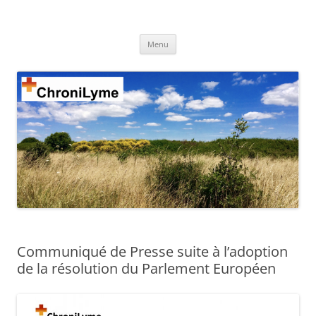
Aller
au
ChroniLyme
contenu
Association de plaidoyer visant l'amélioration du diagnostic et des
traitements de la maladie de #Lyme, des maladies vectorielles à tiques
Menu
et plus généralement des crypto-infections.
Communiqué de Presse suite à l’adoption
de la résolution du Parlement Européen