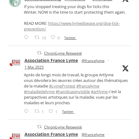
If you stopped treating your dogs for ticks this
Winter, NOW is the time to start protecting them again.
READ MORE:
https://www.lymedisease.org/dog-tick-
prevention/
10
9
Twitter
ChroniLyme Retweeté
Association France Lyme
@francelyme
·
1 Mai 2025
Après de longs mois de travail, le groupe Artlyme
vous dévoilera les œuvres crées autour des thématiques
de la maladie
#LymeProtest
#francelyme
#maladiedelyme
#handicapinvisible
#artlyme
c'est la
perspectives artistiques sur la maladie, vues par les
malades et leurs proches
1
1
Twitter
ChroniLyme Retweeté
Association France Lyme
@francelyme
·