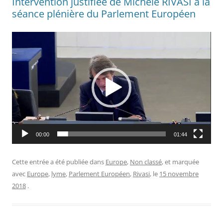
Intervention justifiée de Michèle RIVASI à la
séance plénière du Parlement Européen
Lecteur
vidéo
00:00
01:44
Cette entrée a été publiée dans
Europe
,
Non classé
, et marquée
avec
Europe
,
lyme
,
Parlement Européen
,
Rivasi
, le
15 novembre
2018
.