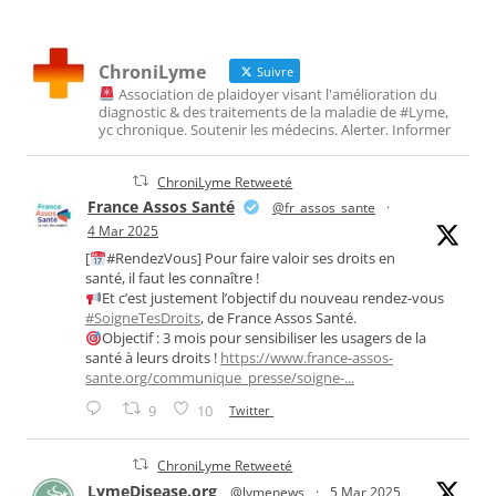
ChroniLyme
Suivre
Association de plaidoyer visant l'amélioration du
diagnostic & des traitements de la maladie de #Lyme,
yc chronique. Soutenir les médecins. Alerter. Informer
ChroniLyme Retweeté
France Assos Santé
@fr_assos_sante
·
4 Mar 2025
[
#RendezVous] Pour faire valoir ses droits en
santé, il faut les connaître !
Et c’est justement l’objectif du nouveau rendez-vous
#SoigneTesDroits
, de France Assos Santé.
Objectif : 3 mois pour sensibiliser les usagers de la
santé à leurs droits !
https://www.france-assos-
sante.org/communique_presse/soigne-...
9
10
Twitter
ChroniLyme Retweeté
LymeDisease.org
@lymenews
·
5 Mar 2025