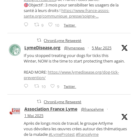
Objectif : 3 mois pour sensibiliser les usagers de la
santé à leurs droits !
https://www.france-assos-
sante.org/communique_presse/soigne-...
9
10
Twitter
ChroniLyme Retweeté
LymeDisease.org
@lymenews
·
5 Mar 2025
If you stopped treating your dogs for ticks this
Winter, NOW is the time to start protecting them again.
READ MORE:
https://www.lymedisease.org/dog-tick-
prevention/
10
9
Twitter
ChroniLyme Retweeté
Association France Lyme
@francelyme
·
1 Mai 2025
Après de longs mois de travail, le groupe Artlyme
vous dévoilera les œuvres crées autour des thématiques
de la maladie
#LymeProtest
#francelyme