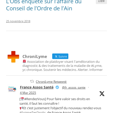
L’Obs enquête sur l’affaire du
LIEN
Conseil de l’Ordre de l’Ain
25 novembre 2018
ChroniLyme
Suivre
Association de plaidoyer visant l'amélioration du
diagnostic & des traitements de la maladie de #Lyme,
yc chronique. Soutenir les médecins. Alerter. Informer
ChroniLyme Retweeté
France Assos Santé
@fr_assos_sante
·
4 Mar 2025
[
#RendezVous] Pour faire valoir ses droits en
santé, il faut les connaître !
Et c’est justement l’objectif du nouveau rendez-vous
#SoigneTesDroits
, de France Assos Santé.