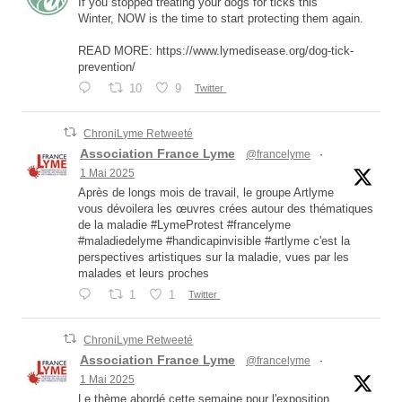
If you stopped treating your dogs for ticks this
Winter, NOW is the time to start protecting them again.
READ MORE: https://www.lymedisease.org/dog-tick-
prevention/
10
9
Twitter
ChroniLyme Retweeté
Association France Lyme
@francelyme
·
1 Mai 2025
Après de longs mois de travail, le groupe Artlyme
vous dévoilera les œuvres crées autour des thématiques
de la maladie #LymeProtest #francelyme
#maladiedelyme #handicapinvisible #artlyme c'est la
perspectives artistiques sur la maladie, vues par les
malades et leurs proches
1
1
Twitter
ChroniLyme Retweeté
Association France Lyme
@francelyme
·
1 Mai 2025
Le thème abordé cette semaine pour l'exposition