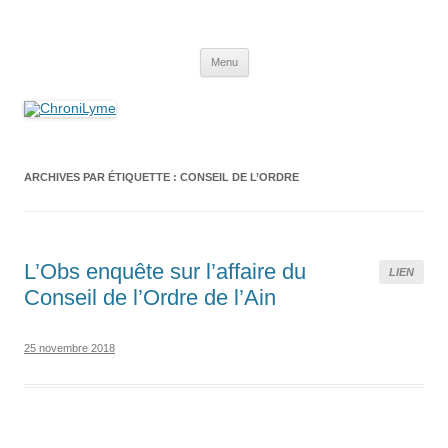
Aller
au
ChroniLyme
contenu
Association de plaidoyer visant l'amélioration du diagnostic et des
traitements de la maladie de #Lyme, des maladies vectorielles à tiques
Menu
et plus généralement des crypto-infections.
ARCHIVES PAR ÉTIQUETTE :
CONSEIL DE L’ORDRE
L’Obs enquête sur l’affaire du
LIEN
Conseil de l’Ordre de l’Ain
25 novembre 2018