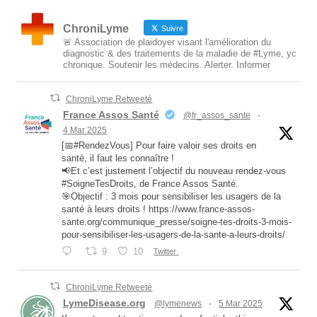
ChroniLyme
Suivre
🚨 Association de plaidoyer visant l'amélioration du
diagnostic & des traitements de la maladie de #Lyme, yc
chronique. Soutenir les médecins. Alerter. Informer
ChroniLyme Retweeté
France Assos Santé
@fr_assos_sante
·
4 Mar 2025
[📅#RendezVous] Pour faire valoir ses droits en
santé, il faut les connaître !
📢Et c’est justement l’objectif du nouveau rendez-vous
#SoigneTesDroits, de France Assos Santé.
🎯Objectif : 3 mois pour sensibiliser les usagers de la
santé à leurs droits ! https://www.france-assos-
sante.org/communique_presse/soigne-tes-droits-3-mois-
pour-sensibiliser-les-usagers-de-la-sante-a-leurs-droits/
9
10
Twitter
ChroniLyme Retweeté
LymeDisease.org
@lymenews
·
5 Mar 2025